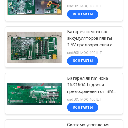
КАРТА
защитная для
usd50$ MOQ:100 ШТ
электротранспорта
САЙТА
КОНТАКТЫ
62
ионно-литиевые
PRIVACY
Батарея щелочных
аккумуляторов плиты
полимерные
POLICY
1.5V предохранения от
системы управления
батареи
usd50$ MOQ:100 ШТ
электронного блока
КОНТАКТЫ
батареи 16S65A-2000W
Батарея лития иона
70
16S150A Li доски
предохранения от BMS
LiSOCl2 батарея
для контрольного
usd50$ MOQ:100 ШТ
оборудования
КОНТАКТЫ
Система управления