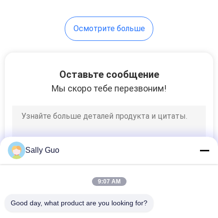
17
Осмотрите больше
система
накопления
энергии батареи
Оставьте сообщение
Мы скоро тебе перезвоним!
36
Система
Sally Guo
накопления
энергии Ess
9:07 AM
Good day, what product are you looking for?