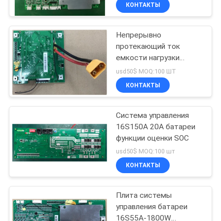
блока батареи 1800mA
КОНТАКТЫ
BMS-10S66A-1300W
ПРОВЕРКА
настоящая
Непрерывно
КАЧЕСТВА
140
протекающий ток
емкости нагрузки
3.2V батарея
СВЯЖИТЕСЬ
электронного блока
usd50$ MOQ:100 ШТ
энергопотреблением
батареи BMS-7S44A-
МЫ
КОНТАКТЫ
700W сильный до 44A
НОВОСТИ
Система управления
16S150A 20A батареи
функции оценки SOC
СЛУЧАИ
51
usd50$ MOQ:100 шт
КОНТАКТЫ
Батарея Li-Mn
СПРОСИТЕ
ЦИТАТУ
Плита системы
управления батареи
16S55A-1800W