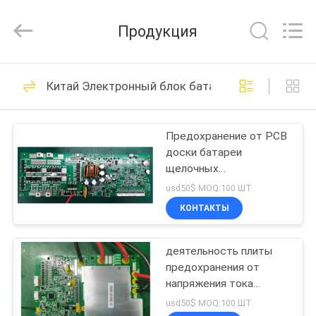
Zhou
Sunland
New
Продукция
Energy
Technology
Co.,
Ltd..
All
ДОМ
121
Rights
Китай Электронный блок батареи
Reserved.
Портативная
ПРОДУКТЫ
система
Предохранение от PCB
доски батареи
накопления
РОЛИКИ
щелочных
энергии
аккумуляторов BMS
usd50$ MOQ:100 ШТ
TAC BMS-16S100A-20A
О
КОНТАКТЫ
для электротранспорта
146
НАС
Литий-ионный
деятельность плиты
предохранения от
ПУТЕШЕСТВИЕ
цилиндрических
напряжения тока
ФАБРИКИ
монитора электронного
usd50$ MOQ:100 ШТ
аккумуляторов