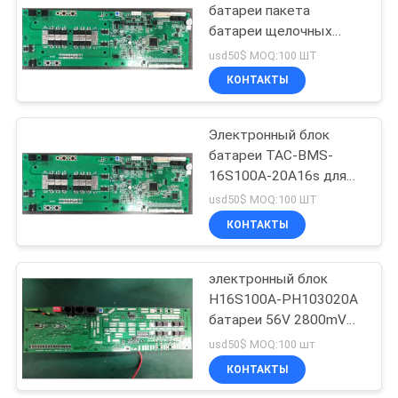
батареи пакета
батареи щелочных
122
аккумуляторов RS485
usd50$ MOQ:100 ШТ
BMS-16S200A-20A
аккумуляторная
КОНТАКТЫ
батарея 12В
Электронный блок
энергопотреблением
батареи TAC-BMS-
16S100A-20A16s для
18650 влажности
usd50$ MOQ:100 ШТ
хранения блока батарей
КОНТАКТЫ
19
-20-75℃
система хранения
электронный блок
H16S100A-PH103020A
солнечной
батареи 56V 2800mV
энергии
BMS
usd50$ MOQ:100 шт
КОНТАКТЫ