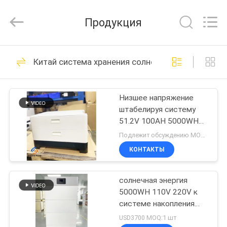
Zhou
Sunland
New
Продукция
Energy
Technology
Co.,
Ltd..
All
ДОМ
121
Rights
Китай система хранения солнечной энергии
Reserved.
Портативная
ПРОДУКТЫ
система
Низшее напряжение
штабелируя систему
накопления
РОЛИКИ
51.2V 100AH 5000WH
энергии
хранения солнечной
Подлежит обсуждению MOQ:10pcs
энергии с инвертором
О
КОНТАКТЫ
146
НАС
Литий-ионный
солнечная энергия
5000WH 110V 220V к
ПУТЕШЕСТВИЕ
цилиндрических
системе накопления
ФАБРИКИ
энергии дома 20000WH
USD3700 MOQ:1 шт
аккумуляторов