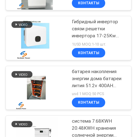
КОНТАКТЫ
ПРОВЕРКА
Гибридный инвертор
КАЧЕСТВА
140
связи решетки
инвертора 17-25Kw
3.2V батарея
СВЯЖИТЕСЬ
солнечной энергии
1USD MOQ:1-10 шт.
энергопотреблением
230VAC на решетке
МЫ
КОНТАКТЫ
Mppt
НОВОСТИ
батарея накопления
энергии дома батареи
лития 51.2v 400AH
СЛУЧАИ
51
солнечная
usd 1 MOQ:50 PCS
КОНТАКТЫ
Батарея Li-Mn
СПРОСИТЕ
ЦИТАТУ
система 7.68KWH
20.48KWH хранения
солнечной энергии