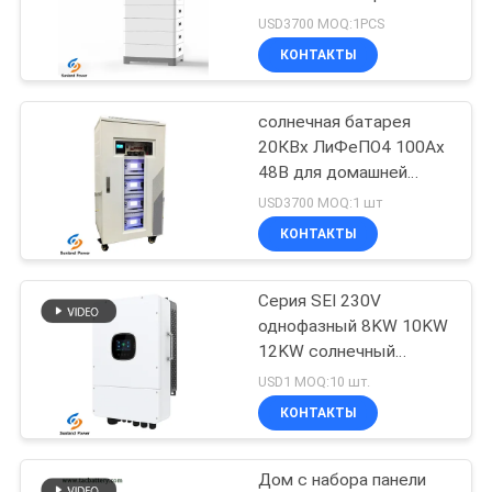
КАРТА
153.6V 409.6V для дома
USD3700 MOQ:1PCS
САЙТА
КОНТАКТЫ
62
ионно-литиевые
PRIVACY
солнечная батарея
20КВх ЛиФеПО4 100Ах
полимерные
POLICY
48В для домашней
жилой системы
батареи
USD3700 MOQ:1 шт
накопления энергии
КОНТАКТЫ
Серия SEI 230V
70
однофазный 8KW 10KW
12KW солнечный
LiSOCl2 батарея
инвертор
USD1 MOQ:10 шт.
КОНТАКТЫ
Дом с набора панели