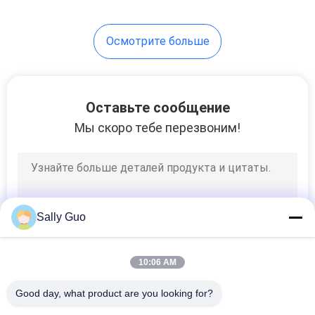
17
Осмотрите больше
система
накопления
энергии батареи
Оставьте сообщение
Мы скоро тебе перезвоним!
36
Система
Sally Guo
накопления
энергии Ess
10:06 AM
Good day, what product are you looking for?