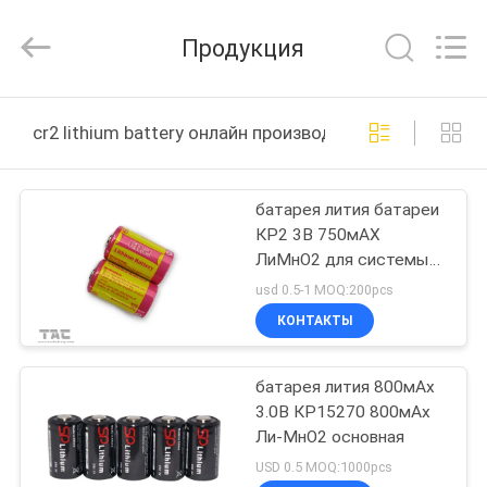
Zhou
Sunland
New
Продукция
Energy
Technology
Co.,
Ltd..
All
ДОМ
Rights
cr2 lithium battery онлайн производство
Reserved.
ПРОДУКТЫ
батарея лития батареи
КР2 3В 750мАХ
РОЛИКИ
ЛиМнО2 для системы
безопасности ГПС
usd 0.5-1 MOQ:200pcs
О
КОНТАКТЫ
НАС
батарея лития 800мАх
3.0В КР15270 800мАх
ПУТЕШЕСТВИЕ
Ли-МнО2 основная
ФАБРИКИ
USD 0.5 MOQ:1000pcs