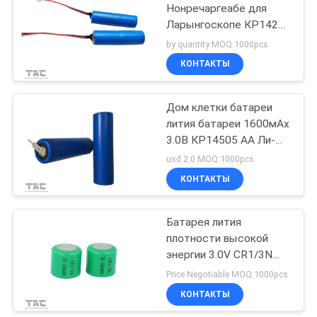
Нонречаргеабе для
Ларынгоскопе КР14250
6.0В 850мАх
by quantity MOQ:1000pcs
КОНТАКТЫ
Дом клетки батареи
лития батареи 1600мАх
3.0В КР14505 АА Ли-
Мно2 основной умный
usd 2.0 MOQ:1000pcs
КОНТАКТЫ
Батарея лития
плотности высокой
энергии 3.0V CR1/3N
160mAh Li-MnO2
Price Negotiable MOQ:1000pcs
основная
КОНТАКТЫ