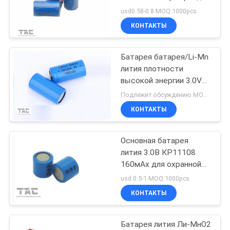
КАРТА
кресло-коляскы
usd0.58-0.8 MOQ:1000pcs
САЙТА
КОНТАКТЫ
PRIVACY
Батарея батарея/Li-Mn
лития плотности
POLICY
высокой энергии 3.0V
CR123A 1300mAh
Подлежит обсуждению MOQ:200pcs
Li/MnO2 основная
КОНТАКТЫ
Основная батарея
лития 3.0В КР11108
160мАх для охранной
сигнализации
usd 0.5-1 MOQ:1000pcs
КОНТАКТЫ
Батарея лития Ли-МнО2