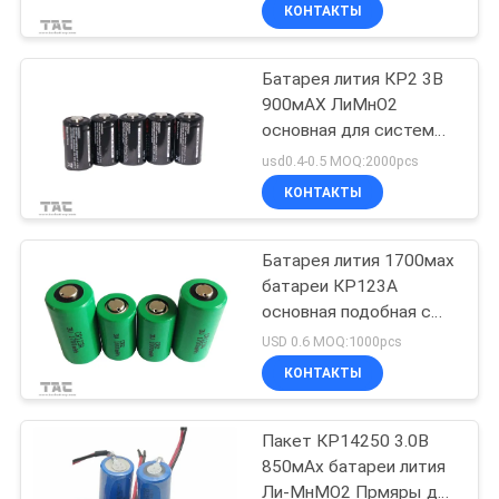
КОНТАКТЫ
ПРОВЕРКА
Батарея лития КР2 3В
КАЧЕСТВА
900мАХ ЛиМнО2
основная для системы
СВЯЖИТЕСЬ
безопасности ГПС
usd0.4-0.5 MOQ:2000pcs
МЫ
КОНТАКТЫ
НОВОСТИ
Батарея лития 1700мах
батареи КР123А
основная подобная с
СЛУЧАИ
Панасоник
USD 0.6 MOQ:1000pcs
КОНТАКТЫ
СПРОСИТЕ
ЦИТАТУ
Пакет КР14250 3.0В
850мАх батареи лития
Ли-МнМО2 Прмяры для