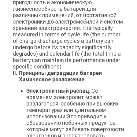
пригодность и экономическую
КАРТА
жизнеспособность батареи для
САЙТА
различных применений, от портативной
электроники до электромобилей и систем
хранения электроэнергии. It is typically
PRIVACY
measured in terms of cycle life (the number
of charge-discharge cycles a battery can
POLICY
undergo before its capacity significantly
degrades) and calendar life (the total time a
battery can maintain its performance under
specific conditions).
II. Принципы деградации батареи
Химическое разложение
:
Электролитный распад
: Со
временем электролит может
разлагаться, особенно при высоких
температурах или длительном
использовании.Это приводит к
образованию побочных продуктов,
которые могут забивать поверхности
электродов и препятствовать