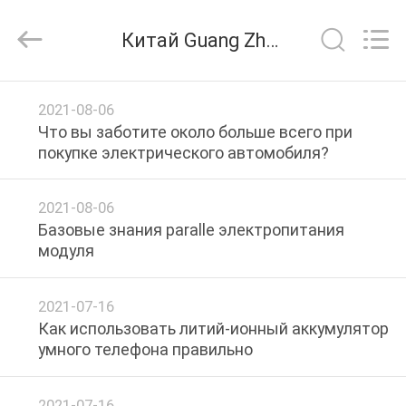
Zhou
Sunland
New
Китай Guang Zhou Sunland New Energy Technology Co., Ltd. Новости компании
Energy
Technology
Co.,
Ltd..
All
ДОМ
Rights
2021-08-06
Reserved.
Что вы заботите около больше всего при
ПРОДУКТЫ
покупке электрического автомобиля?
РОЛИКИ
2021-08-06
Базовые знания paralle электропитания
модуля
О
НАС
2021-07-16
Как использовать литий-ионный аккумулятор
умного телефона правильно
ПУТЕШЕСТВИЕ
ФАБРИКИ
2021-07-16