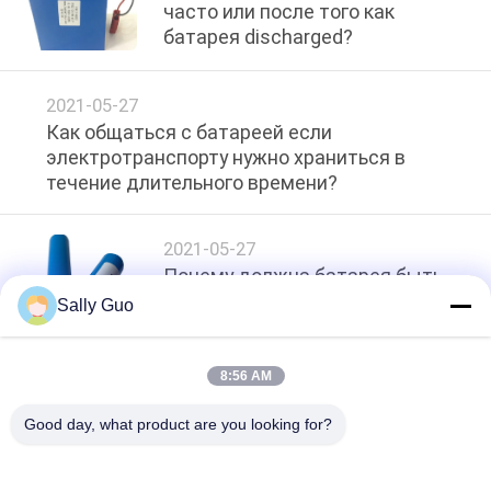
часто или после того как
КАРТА
батарея discharged?
САЙТА
2021-05-27
PRIVACY
Как общаться с батареей если
электротранспорту нужно храниться в
POLICY
течение длительного времени?
2021-05-27
Почему должна батарея быть
перезаряжена перед первой
Sally Guo
пользой?
8:56 AM
loading...
Good day, what product are you looking for?
Популярные категории
Все