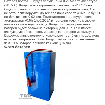
Батарея постоянн будет поручена на 0.2C5A в температуре
(20±5℃). Когда свое напряжение тока reaches29.4V, оно
будет поручено к постоянн поручать напряжения тока. Оно
не остановит поручить до тех пор пока свое течение не
будет
не больше чем 0,02 c
a. Положитеегов сторонудляпосле
5
этогоразрядки0.5h-1hс0.2C5A в постоянн течение к своему
напряжению конца разряда. Когда discharging закончен,
батарея будет положена в сторону для 0.5h-1h и имеет
следующую обязанность и разрядка повторно использует.
Вышеуказанные повторно используют тест будут продолжены
если нет непрерывной discharging емкости 2 более менее
чем 70%, которое принято как конец жизни.
Фото батареи