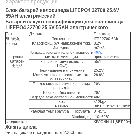
Характер продукции
Блок батарей велосипеда LIFEPO4 32700 25.6V
55AH электрический
Батареи пакуют спецификацию для велосипеда
LIFEPO4 32700 25.6V 55AH электрического
Тип
Деталь
Параметр
组成电池
Тип клетки
IFR32700-6Ah
Классифицируя напряжение тока
3.2V
клетки
Импеданс
mΩ ≤8
Разряда тока длительной мощности
40A≤
Группа
Метод комбинации
9parallels8series
батарей
Классифицируя емкость
55Ah
电池组
(1 C
A)
5
Номинальное напряжение
25.2V
Максимальное напряжение тока
28.8V
обязанности
Предельное напряжение заряда
20V
разрядки
Течение обязанности
20A
Разряда тока длительной мощности
40A
Вес
<12kg>
Размер
305L*135W*165Hmm
Рабочая температура
Поручать
0~45℃
Discharging
-10~60℃
соединитель
КРАСНЫЙ ЦВЕТ 50A
Жизнь цикла
жизнь циклов находится над 2000times.