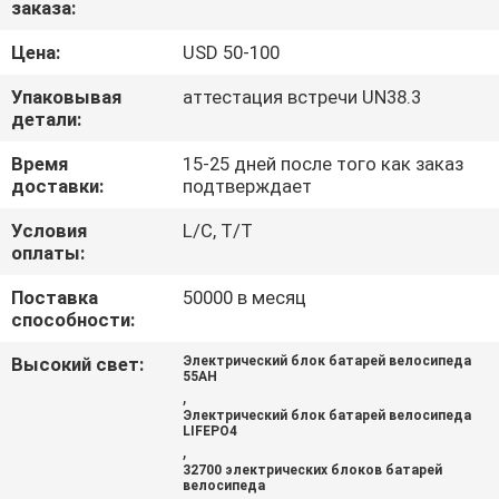
заказа:
ПРОВЕРКА
Цена:
USD 50-100
КАЧЕСТВА
Упаковывая
аттестация встречи UN38.3
детали:
СВЯЖИТЕСЬ
Время
15-25 дней после того как заказ
доставки:
подтверждает
МЫ
Условия
L/C, T/T
оплаты:
НОВОСТИ
Поставка
50000 в месяц
способности:
СЛУЧАИ
Высокий свет:
Электрический блок батарей велосипеда
55AH
,
СПРОСИТЕ
Электрический блок батарей велосипеда
LIFEPO4
ЦИТАТУ
,
32700 электрических блоков батарей
велосипеда