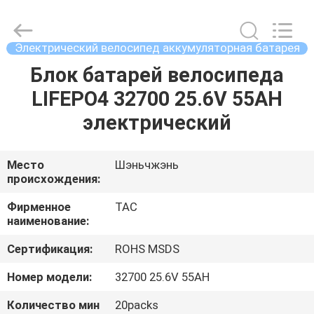
Zhou
Sunland
New
Energy
Technology
Электрический велосипед аккумуляторная батарея
Co.,
Ltd..
All
Блок батарей велосипеда
ДОМ
Rights
Reserved.
LIFEPO4 32700 25.6V 55AH
ПРОДУКТЫ
электрический
РОЛИКИ
Место
Шэньчжэнь
происхождения:
О
Фирменное
TAC
наименование:
НАС
Сертификация:
ROHS MSDS
ПУТЕШЕСТВИЕ
Номер модели:
32700 25.6V 55AH
ФАБРИКИ
Количество мин
20packs