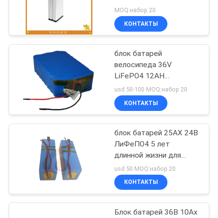
электрический для
MOQ:набор 20
электрического
КОНТАКТЫ
велосипеда
блок батарей
велосипеда 36V
LiFePO4 12AH
электрический для
usd 50-100 MOQ:набор 20
круга E-скутера
КОНТАКТЫ
глубокого
блок батарей 25АХ 24В
ЛиФеПО4 5 лет
длинной жизни для
электрического
usd 50 MOQ:набор 20
велосипеда
КОНТАКТЫ
Блок батарей 36В 10Ах