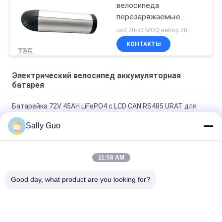
велосипеда
перезаряжаемые
бутылки лития 18650
usd 20-50 MOQ:набор 20
10С4П электрический
КОНТАКТЫ
Электрический велосипед аккумуляторная
батарея
Батарейка 72V 45AH LiFePO4 с LCD CAN RS485 URAT для
электрического мотоцикла
Sally Guo
72V 30AH Литий-ионный аккумулятор с ЖК-дисплеем
RS485 для электрического мотоцикла
11:58 AM
Таможня делает умным BMS 72V 50Ah электрический блок
батарей велосипеда легкий снести
Good day, what product are you looking for?
Популярные категории
Все