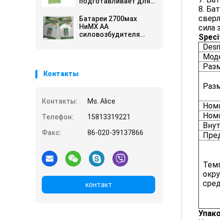
подготавливает для
8. Ба
использования
2700МАХ для света
сверл
Батареи 2700мах
СИД
НиМХ АА
сила 
силовозбудителя
Specif
перезаряжаемые,
Desr
быстрая обязанность
Мод
не позднее 15 минут
Раз
Контакты
Раз
Контакты:
Ms. Alice
Номи
Номи
Телефон:
15813319221
Внут
Факс:
86-020-39137866
Пред
Тем
окр
сре
контакт
Упако