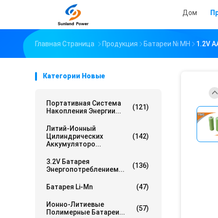
Дом
П
Главная Страница
Продукция
Батареи Ni MH
1.2V 
Категории Новые
Портативная Система
(121)
Накопления Энергии...
Литий-Ионный
Цилиндрических
(142)
Аккумуляторо...
3.2V Батарея
(136)
Энергопотреблением...
Батарея Li-Mn
(47)
Ионно-Литиевые
(57)
Полимерные Батареи...