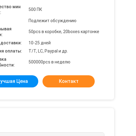
ество мин
500 ПК
:
Подлежит обсуждению
вывая
50pcs в коробке, 20boxes картонке
и:
 доставки:
10-25 дней
ия оплаты:
T/T, LC, Paypal и др.
вка
500000pcs в неделю
бности:
учшая Цена
Контакт