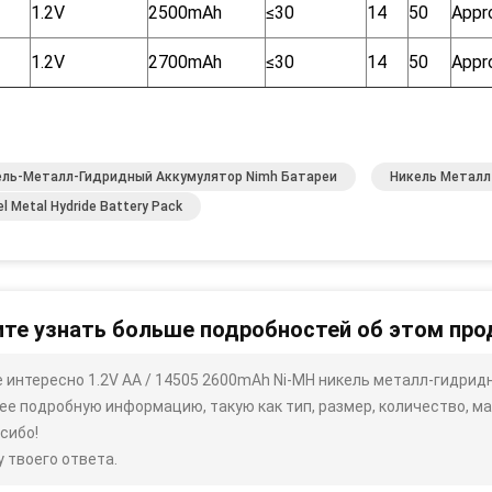
1.2V
2500mAh
≤30
14
50
Appr
1.2V
2700mAh
≤30
14
50
Appr
ель-Металл-Гидридный Аккумулятор Nimh Батареи
Никель Металл
el Metal Hydride Battery Pack
те узнать больше подробностей об этом про
 интересно 1.2V AA / 14505 2600mAh Ni-MH никель металл-гидрид
ее подробную информацию, такую ​​как тип, размер, количество, мат
сибо!
 твоего ответа.