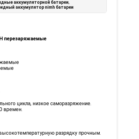
идные аккумуляторной батареи
,
идный аккумулятор nimh батареи
-MH перезаряжаемые
ряжаемые
жаемые
е
льного цикла, низкое саморазряжение.
0 времен.
и высокотемпературную разрядку прочным.