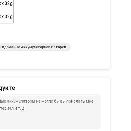
ox.32g
ox.32g
 Гидридные Аккумуляторной Батареи
дукте
ные аккумуляторы не могли бы вы прислать мне
ериал и т. д.