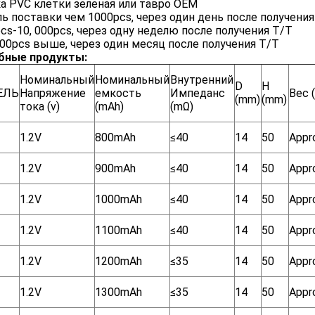
а PVC клетки зеленая или тавро OEM
ь поставки чем 1000pcs, через один день после получения
cs-10, 000pcs, через одну неделю после получения T/T
000pcs выше, через один месяц после получения T/T
бные продукты:
Номинальный
Номинальный
Внутренний
D
H
ЕЛЬ
Напряжение
емкость
Импеданс
Вес (
(mm)
(mm)
тока (v)
(mAh)
(mΩ)
1.2V
800mAh
≤40
14
50
Appr
1.2V
900mAh
≤40
14
50
Appr
1.2V
1000mAh
≤40
14
50
Appr
1.2V
1100mAh
≤40
14
50
Appr
1.2V
1200mAh
≤35
14
50
Appr
1.2V
1300mAh
≤35
14
50
Appr