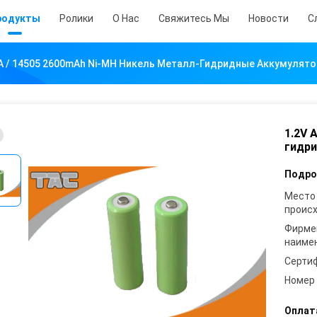
родукты
Ролики
О Нас
Свяжитесь Мы
Новости
С
AA / 14505 2600mAh Ni-MH Никель Металл-Гидридные Аккумулят
1.2V 
гидр
Подро
Место
проис
Фирме
наиме
Серти
Номер
Оплат