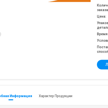
Колич
заказа
Цена:
Упако
детал
Время
Услов
Поста
спосо
Л
обная Информация
Характер Продукции