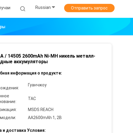
Russian
лучаи
Отправить запрос
оры
AA / 14505 2600mAh Ni-MH никель металл-
идные аккумуляторы
бная информация о продукте:
Гуанчжоу
хождения:
нное
TAC
нование:
фикация:
MSDS REACH
 модели:
AA2600mAh 1, 2В
а и доставка Условия: