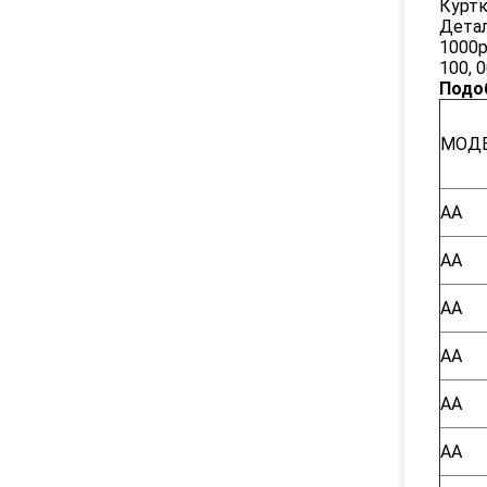
Куртк
Детал
1000p
100, 
Подо
МОД
AA
AA
AA
AA
AA
AA