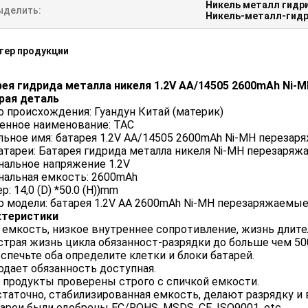
Никель металл гидр
ыделить:
Никель-металл-гидр
тер продукции
ея гидрида металла никеля 1.2V AA/14505 2600mAh Ni
рая деталь
 происхождения: Гуандун Китай (материк)
енное наименование: TAC
ьное имя: батарея 1.2V AA/14505 2600mAh Ni-MH переза
атареи: Батарея гидрида металла никеля Ni-MH перезаря
альное напряжение 1.2V
альная емкость: 2600mAh
р: 14,0 (D) *50.0 (H))mm
 модели: батарея 1.2V AA 2600mAh Ni-MH перезаряжаемы
ктеристики
h емкость, низкое внутреннее сопротивление, жизнь длите
страя жизнь цикла обязанност-разрядки до больше чем 50
еспечьте оба определите клетки и блоки батарей.
лодает обязанность доступная.
е продукты проверены строго с спичкой емкости.
статочно, стабилизированная емкость, делают разрядку 
тареи были одобрены EC/ROHS, MSDS, CE, ISO9001, etc.