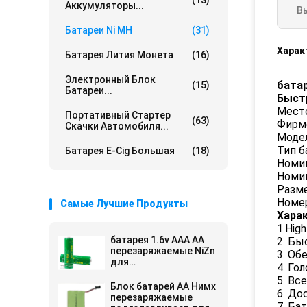
(13)
Аккумуляторы...
В
Батареи Ni MH
(31)
Харак
Батарея Лития Монета
(16)
Электронный Блок
батар
(15)
Батареи...
Быст
Место
Портативный Стартер
(63)
Фирм
Скачки Автомобиля...
Модел
Тип б
Батарея E-Cig Большая
(18)
Номин
Номин
Разме
Номер
Самые Лучшие Продукты
Хара
1.Hig
батарея 1.6v AAA AA
2. Бы
перезаряжаемые NiZn
3. Об
для
4. Го
взрывозащищенного
5. Вс
электрофонаря
Блок батарей АА Нимх
6. До
перезаряжаемые
7. Ба