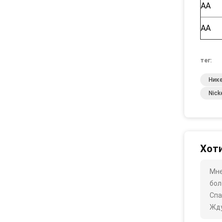
AA
AA
тег:
Ник
Nick
Хоти
Мне
бол
Спа
Жду