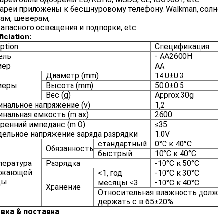
тареи приложены к бесшнуровому телефону, Walkman, со
ам, шеверам,
запасного освещения и подпорки, etc.
iciation:
iption
Спецификация
ель
- AA2600H
мер
AA
Диаметр (mm)
14.0±0.3
меры
Высота (mm)
50.0±0.5
Вес (g)
Approx.30g
нальное напряжение (v)
1,2
нальная емкость (m ах)
2600
ренний импеданс (m Ω)
≤35
ельное напряжение заряда разрядки
1.0V
стандартный
0°C к 40°C
Обязанность
быстрый
10°C к 40°C
пература
Разрядка
-10°C к 50°C
ужающей
<1, год
-10°C к 30°C
ды
месяцы <3
-10°C к 40°C
Хранение
Относительная влажность долж
держать с в 65±20%
вка & поставка