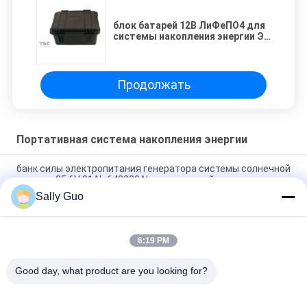
блок батарей 12В ЛиФеПО4 для
системы накопления энергии ЭВ
Э-КАР 12.8В 90АХ ХЭВ
Продолжать
Портативная система накопления энергии
банк силы электропитания генератора системы солнечной
энергии 25.6V 81Ah 648000Ah портативный
Sally Guo
На открытом воздухе портативная батарея лития системы
2000W 3.7V накопления энергии
6:19 PM
портативная система 3.7V 45Ah накопления энергии 1500W
перезаряжаемые
Good day, what product are you looking for?
Популярные категории
Все