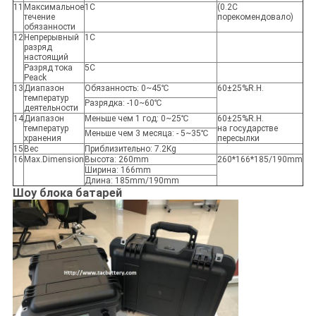
11
Максимальное
1C
(0.2C
течение
порекомендовало)
обязанности
12
Непрерывный
1C
разряд
настоящий
Разряд тока
5C
Peack
13
Диапазон
Обязанность: 0~45℃
60±25%R.H.
температур
Разрядка: -10~60℃
деятельности
14
Диапазон
Меньше чем 1 год: 0~25℃
60±25%R.H.
температур
на государстве
Меньше чем 3 месяца: - 5~35℃
хранения
пересылки
15
Вес
Приблизительно: 7.2Kg
16
Max.Dimension
Высота: 260mm
260*166*185/190mm
Ширина: 166mm
Длина: 185mm/190mm
Шоу блока батарей