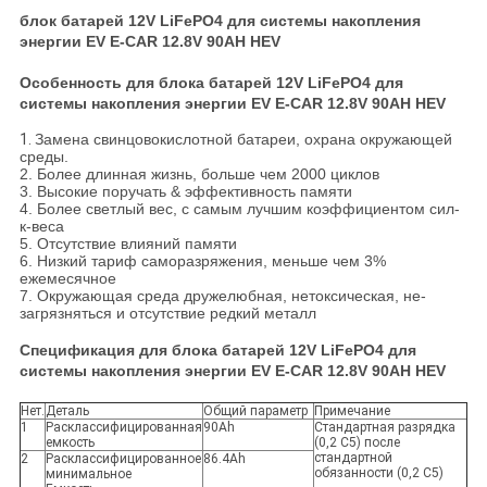
блок батарей 12V LiFePO4 для системы накопления
энергии EV E-CAR 12.8V 90AH HEV
Особенность для блока батарей 12V LiFePO4 для
системы накопления энергии EV E-CAR 12.8V 90AH HEV
1.
Замена свинцовокислотной батареи, охрана окружающей
среды.
2. Более длинная жизнь, больше чем 2000 циклов
3. Высокие поручать & эффективность памяти
4. Более светлый вес, с самым лучшим коэффициентом сил-
к-веса
5. Отсутствие влияний памяти
6. Низкий тариф саморазряжения, меньше чем 3%
ежемесячное
7. Окружающая среда дружелюбная, нетоксическая, не-
загрязняться и отсутствие редкий металл
Спецификация для блока батарей 12V LiFePO4 для
системы накопления энергии EV E-CAR 12.8V 90AH HEV
Нет.
Деталь
Общий параметр
Примечание
1
Расклассифицированная
90Ah
Стандартная разрядка
емкость
(0,2 C5) после
стандартной
2
Расклассифицированное
86.4Ah
обязанности (0,2 C5)
минимальное