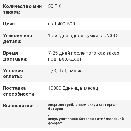
Количество мин
50 ПК
ПРОВЕРКА
заказа:
КАЧЕСТВА
Цена:
usd 400-500
Упаковывая
1pcs для одной сумки с UN38.3
СВЯЖИТЕСЬ
детали:
МЫ
Время
7-25 дней после того как заказ
доставки:
подтверждает
НОВОСТИ
Условия
Л/К, Т/Т, папское
оплаты:
СЛУЧАИ
Поставка
10000 Единиц в месяц
способности:
Высокий свет:
энергопотреблением аккумуляторная
СПРОСИТЕ
батарея
,
ЦИТАТУ
аккумуляторная батарея литий железной
фосфат