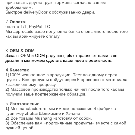
признавать другие грузя термины согласно вашим
требованиям.
Быстрое deliveryDoor к обслуживанию двери.
2.
Оплата:
оплата T/T, PayPal. LC
Мы apprecaite ваше получение банка очень много после того
как вы аранжируете оплату
3.
OEM & ODM
Заказы OEM и ODM радушны, pls отправляют нами ваш
дизайн и мы можем сделать ваши идеи в реальность.
4.
Качество
1)100% испытанное в продукции. Тест по-одному перед
грузить. Все продукты пойдут через 5 проверок от материала
к законченному процессу
2) Массовое производство только начнет после того как мы
получим ваше подтверждение образцов.
5.
Изготовление
1)
Мы manufacturere, мы имеем положение 4 фабрик в
Гуанчжоу zhuhai Шэньчжэне и Хэнане
2) Все товары Mushang изготовляют собой.
3) Обеспечьте вам «подгонянные продукты» вместе с самой
лучшей ценой.