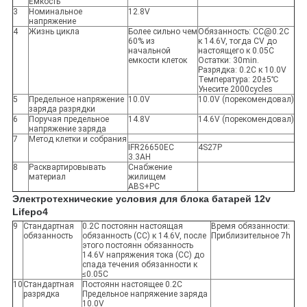
Емкость
3
Номинальное
12.8V
напряжение
4
Жизнь цикла
Более сильно чем
Обязанность: CC@0.2C
60% из
к 14.6V, тогда CV до
начальной
настоящего к 0.05C
емкости клеток
Остатки: 30min.
Разрядка: 0.2C к 10.0V
Температура: 20±5℃
Унесите 2000cycles
5
Предельное напряжение
10.0V
10.0V (порекомендовал)
заряда разрядки
6
Поручая предельное
14.8V
14.6V (порекомендовал)
напряжение заряда
7
Метод клетки и собрания
IFR26650EC
4S27P
3.3AH
8
Расквартировывать
Снабжение
материал
жилищем
ABS+PC
Электротехнические условия для блока батарей 12v
Lifepo4
9
Стандартная
0.2C постоянн настоящая
Время обязанности:
обязанность
обязанность (CC) к 14.6V, после
Приблизительное 7h
этого постоянн обязанность
14.6V напряжения тока (CC) до
спада течения обязанности к
≤0.05C
10
Стандартная
Постоянн настоящее 0.2C
разрядка
Предельное напряжение заряда
10.0V