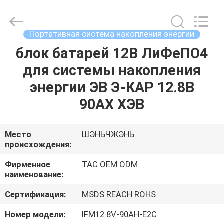
Zhou
Sunland
New
Energy
Technology
Портативная система накопления энергии
Co.,
Ltd..
All
блок батарей 12В ЛиФеПО4
ДОМ
Rights
Reserved.
для системы накопления
ПРОДУКТЫ
энергии ЭВ Э-КАР 12.8В
90АХ ХЭВ
РОЛИКИ
Место
ШЭНЬЧЖЭНЬ
происхождения:
О
НАС
Фирменное
TAC OEM ODM
наименование:
ПУТЕШЕСТВИЕ
Сертификация:
MSDS REACH ROHS
ФАБРИКИ
Номер модели:
IFM12.8V-90AH-E2C