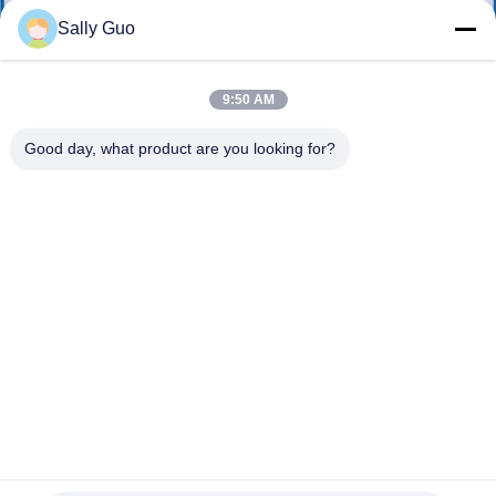
Sally Guo
ПРОВЕРКА
КАЧЕСТВА
9:50 AM
Good day, what product are you looking for?
СВЯЖИТЕСЬ
МЫ
НОВОСТИ
СЛУЧАИ
СПРОСИТЕ
ЦИТАТУ
Аккумулятор IFR17335 3,2 В 450 мАч