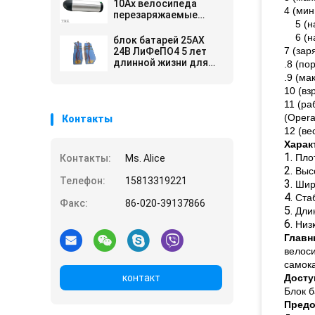
глубокого
10Ах велосипеда
4 (мин
перезаряжаемые
5 (
бутылки лития 18650
10С4П электрический
6 (
блок батарей 25АХ
7 (зар
24В ЛиФеПО4 5 лет
длинной жизни для
.8 (по
электрического
.9 (ма
велосипеда
10 (вз
11 (ра
(Opera
Контакты
12 (ве
Харак
1.
Пло
Контакты:
Ms. Alice
2.
Выс
Телефон:
15813319221
3.
Шир
4.
Ста
Факс:
86-020-39137866
5.
Дли
6.
Низ
Главн
велоси
самока
контакт
Досту
Блок б
Предо