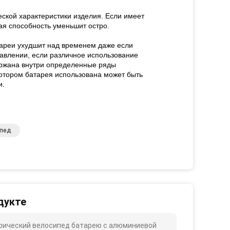
еской характеристики изделия. Если имеет
я способность уменьшит остро.
тареи ухудшит над временем даже если
авлении, если различное использование
ержана внутри определенные ряды
отором батарея использована может быть
и.
ипед
дукте
трический велосипед батарею с алюминиевой