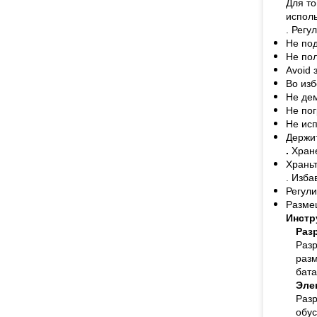
Для то
исполь
. Регу
Не под
Не по
Avoid 
Во из
Не де
Не пог
Не исп
Держит
.
Хран
Храньт
. Изба
Регули
Размещ
Инстр
Раз
Разр
разм
бата
Эле
Разр
обус