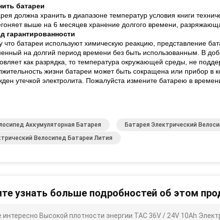
нить батареи
рея должна хранить в диапазоне температур условия книги технич
гоняет выше на 6 месяцев хранение долгого времени, разряжающа
д гарантированности
у что батареи используют химическую реакцию, представление ба
енный на долгий период времени без быть использованным. В доб
овляет как разрядка, то температура окружающей среды, не подд
жительность жизни батареи может быть сокращена или прибор в к
ден утечкой электролита. Пожалуйста измените батарею в времен
елосипед Аккумуляторная Батарея
Батарея Электрический Велос
ктрический Велосипед Батареи Лития
те узнать больше подробностей об этом про
 интересно Высокой плотности энергии TAC 36V / 24V 10Ah Элек