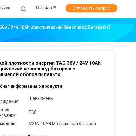
Russian
лучаи
Отправить запрос
36V / 24V 10Ah Электрический Велосипед Батарею С
ой плотности энергии TAC 36V / 24V 10Ah
рический велосипед батарею с
ниевой оболочки пальто
бная информация о продукте:
Шэньчжэнь
хождения:
нное
TAC
нование:
 модели:
M36V 10AH Mn-Li ионная батарея