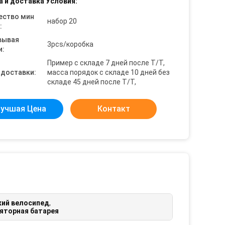
а и доставка Условия:
ество мин
набор 20
:
вывая
3pcs/коробка
и:
Пример с складе 7 дней после T/T,
 доставки:
масса порядок с складе 10 дней без
складе 45 дней после T/T,
учшая Цена
Контакт
кий велосипед
,
яторная батарея