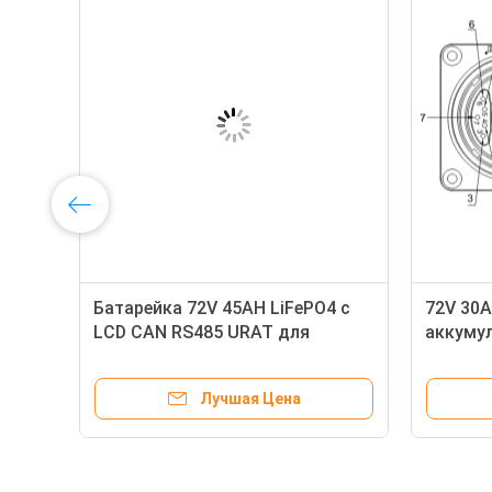
Метал расквартировывать блок
блок ба
батарей 60В 30АХ Лифепо4 для
иона по
круга трицикла мотора
48В эле
глубокого
Лучшая Цена