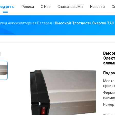
родукты
Ролики
О Нас
Свяжитесь Мы
Новости
С
ипед Аккумуляторная Батарея
Высокой Плотности Энергии TAC 
Высок
Элект
алюми
Подро
Место
проис
Фирме
наиме
Номер