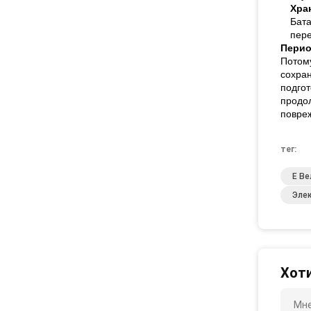
Хра
Бата
пере
Перио
Потом
сохран
подгот
продол
повреж
тег:
E В
Эле
Хоти
Мне