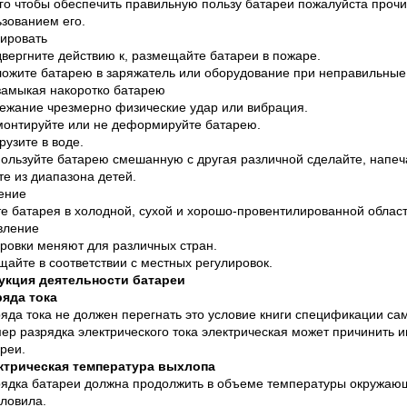
го чтобы обеспечить правильную пользу батареи пожалуйста проч
зованием его.
лировать
вергните действию к, размещайте батареи в пожаре.
ложите батарею в заряжатель или оборудование при неправильные
замыкая накоротко батарею
бежание чрезмерно физические удар или вибрация.
монтируйте или не деформируйте батарею.
рузите в воде.
ользуйте батарею смешанную с другая различной сделайте, напеч
е из диапазона детей.
ение
е батарея в холодной, сухой и хорошо-провентилированной област
вление
ровки меняют для различных стран.
айте в соответствии с местных регулировок.
укция деятельности батареи
ряда тока
яда тока не должен перегнать это условие книги спецификации с
ер разрядка электрического тока электрическая может причинить 
реи.
ктрическая температура выхлопа
ядка батареи должна продолжить в объеме температуры окружающ
ловила.