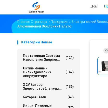
Дом
П
Главная Страница
Продукция
Электрический Велос
Алюминиевой Оболочки Пальто
Категории Новые
Портативная Система
(121)
Накопления Энергии...
Литий-Ионный
Цилиндрических
(142)
Аккумуляторо...
3.2V Батарея
(136)
Энергопотреблением...
Батарея Li-Mn
(47)
Ионно-Литиевые
(57)