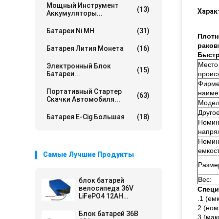
Мощный Инструмент
(13)
Харак
Аккумуляторы...
Батареи Ni MH
(31)
Плотн
рако
Батарея Лития Монета
(16)
Быстр
Место
Электронный Блок
(15)
Батареи...
проис
Фирме
Портативный Стартер
наиме
(63)
Скачки Автомобиля...
Модел
Друго
Батарея E-Cig Большая
(18)
Номин
напря
Номин
емкост
Самые Лучшие Продукты
Разме
Вес:
блок батарей
велосипеда 36V
Спец
LiFePO4 12AH
.1 (ем
электрический для
2 (ном
круга E-скутера
Блок батарей 36В
3 (мак