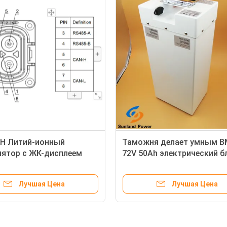
тарей велосипеда Ли-
Блок батарей велосипеда
лимера емкости 24В 36В
LIFEPO4 32700 25.6V 55AH
ктрический
электрический
Лучшая Цена
Лучшая Цена