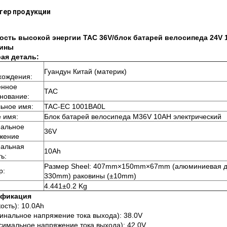
тер продукции
ость высокой энергии TAC 36V/блок батарей велосипеда 24V
вины
ая деталь:
Гуандун Китай (материк)
хождения:
нное
TAC
нование:
ьное имя:
TAC-EC 1001BA0L
е имя:
Блок батарей велосипеда M36V 10AH электрический
альное
36V
жение
альная
10Ah
ь:
Размер Sheel: 407mm×150mm×67mm (алюминиевая 
р:
330mm) раковины (±10mm)
4.441±0.2 Kg
ификация
кость): 10.0Ah
инальное напряжение тока выхода): 38.0V
симальное напряжение тока выхода): 42.0V