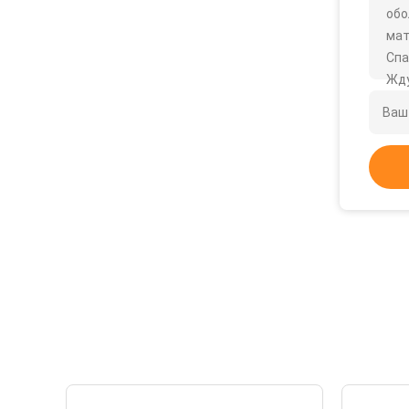
обо
мат
Спа
Жду