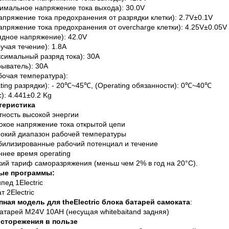
имальное напряжение тока выхода): 30.0V
напряжение тока предохранения от разрядки клетки): 2.7V±0.1V
напряжение тока предохранения от overcharge клетки): 4.25V±0.05V
ядное напряжение): 42.0V
ручая течение): 1.8A
ксимальный разряд тока): 30A
рыватель): 30A
бочая температура):
ting разрядки): - 20℃~45℃, (Operating обязанности): 0℃~40℃
с): 4.441±0.2 Kg
теристика
тность высокой энергии
окое напряжение тока открытой цепи
окий диапазон рабочей температуры
билизированные рабочий потенциал и течение
ннее время operating
кий тариф саморазряжения (меньш чем 2% в год на 20°C).
ые программы:
пед 1Electric
т 2Electric
пная модель для theElectric блока батарей самоката
:
атарей M24V 10AH (несущая whitebaitand задняя)
сторежения в пользе