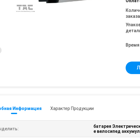
Оплат
Колич
заказа
Упако
детал
Время
Л
обная Информация
Характер Продукции
батарея Электричес
ыделить:
e велосипед аккумул