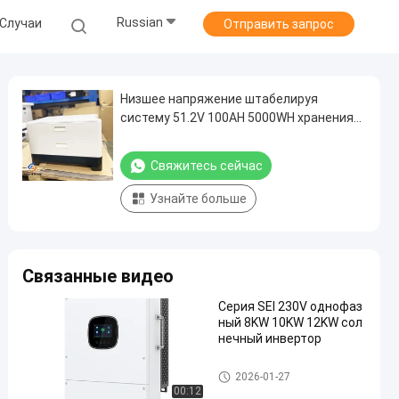
Russian
Случаи
Отправить запрос
Низшее напряжение штабелируя
систему 51.2V 100AH 5000WH хранения
солнечной энергии с инвертором
Свяжитесь сейчас
Узнайте больше
Связанные видео
Серия SEI 230V однофаз
ный 8KW 10KW 12KW сол
нечный инвертор
система хранения солнечной
2026-01-27
энергии
00:12