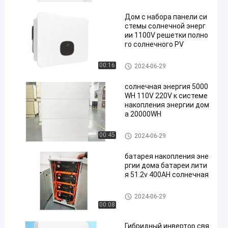
Дом с набора панели си
стемы солнечной энерг
ии 1100V решетки полно
го солнечного PV
система хранения солнечной
00:16
2024-06-29
энергии
солнечная энергия 5000
WH 110V 220V к системе
накопления энергии дом
а 20000WH
система хранения солнечной
00:45
2024-06-29
энергии
батарея накопления эне
ргии дома батареи лити
я 51.2v 400AH солнечная
система хранения солнечной
2024-06-29
энергии
00:08
Гибридный инвертор свя